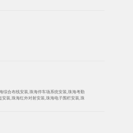
海综合布线安装,珠海停车场系统安装,珠海考勤
防盗安装,珠海红外对射安装,珠海电子围栏安装,珠
闸安装,珠海人行通道闸安装,珠海保安亭安装,珠
电源安装,珠海视频会议安装,珠海会议系统安裝,