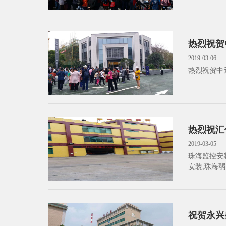
热烈祝贺
2019-03-06
热烈祝贺中
热烈祝汇
2019-03-05
珠海监控安
安装,珠海弱
海硬盘录像
海收费亭安
珠海闭路监
祝贺永兴